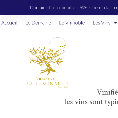
Domaine La Luminaille – 696, Chemin la Lum
Accueil
Le Domaine
Le Vignoble
Les Vins
Vinifi
les vins sont typi