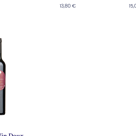
13,80
€
15
Vin Doux