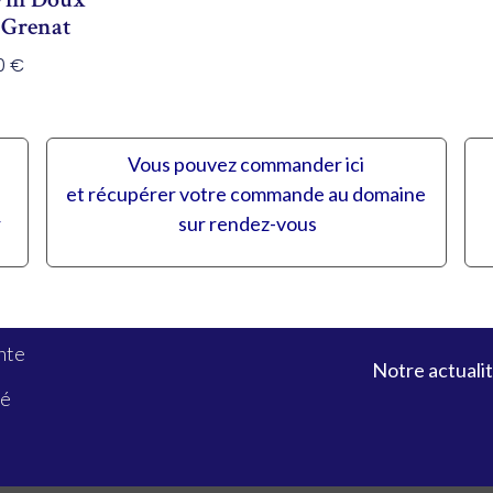
 Grenat
30
€
Vous pouvez commander ici
et récupérer votre commande au domaine
r
sur rendez-vous
nte
Notre actualit
té