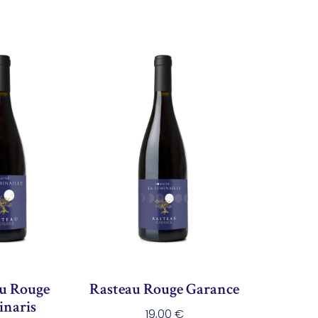
u Rouge
Rasteau Rouge Garance
naris
19,00
€